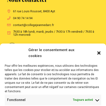
61 rue Louis Rousset, 8400 Apt
04 90 74 14 94
contact@collegejeannedarc.fr
7h30 à 18h lundi, mardi, jeudis / 7h30 à 17h vendredi / 7h30 à
12h mercredi
Suivre notre actualité au quotidien
Gérer le consentement aux
cookies
Suivre notre actualité en images
Pour offrir les meilleures expériences, nous utilisons des technologies
telles que les cookies pour stocker et/ou accéder aux informations des
Liens rapides...
appareils. Le fait de consentir à ces technologies nous permettra de
traiter des données telles que le comportement de navigation ou les ID
uniques sur ce site. Le fait de ne pas consentir ou de retirer son
École Directe
consentement peut avoir un effet négatif sur certaines caractéristiques
et fonctions.
École du Sacré Cœur
Fonctionnel
Toujours activé
Direction diocésaine