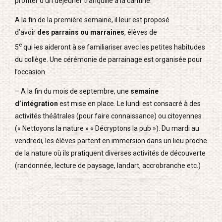
profiter d’un déjeuner tranquille à la cantine.
A la fin de la première semaine, il leur est proposé
d’avoir
des parrains ou marraines
, élèves de
e
5
qui
l
es aideront à se familiariser avec les petites habitudes
du collège. Une cérémonie de parrainage est organisée pour
l’occasion.
– A la fin du mois de septembre, une
semaine
d’intégration
est mise en place. Le lundi est consacré à des
activités théâtrales (pour faire connaissance) ou citoyennes
(« Nettoyons la nature » « Décryptons la pub »). Du mardi au
vendredi, les élèves partent en immersion dans un lieu proche
de la nature où ils pratiquent diverses activités de découverte
(randonnée, lecture de paysage, landart, accrobranche etc.)