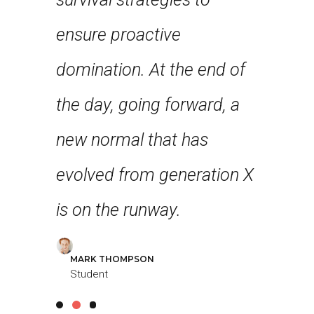
nce and
ensure proactive
robust 
st few
domination. At the end of
level ov
n years
the day, going forward, a
approa
first
new normal that has
strateg
 feel
evolved from generation X
collabo
g!
is on the runway.
further 
MARK THOMPSON
LOUREAL
Student
Student