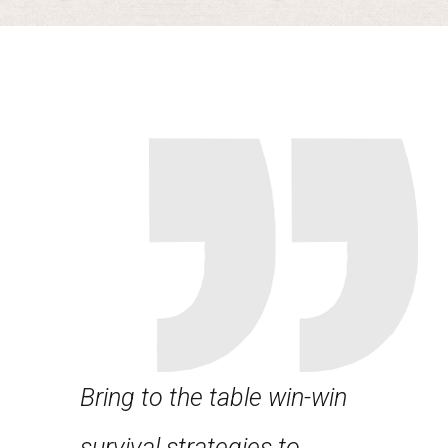
Bring to the table win-win
Leverag
about
survival strategies to
framewo