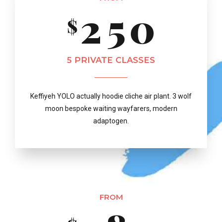
8
2
5
0
$
0
4
6
9
3
6
5 PRIVATE CLASSES
1
5
7
0
Keffiyeh YOLO actually hoodie cliche air plant. 3 wolf
4
7
moon bespoke waiting wayfarers, modern
2
6
8
adaptogen.
5
8
3
7
9
6
9
FROM