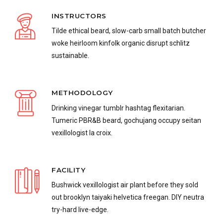
INSTRUCTORS
Tilde ethical beard, slow-carb small batch butcher
woke heirloom kinfolk organic disrupt schlitz
sustainable.
METHODOLOGY
Drinking vinegar tumblr hashtag flexitarian.
Tumeric PBR&B beard, gochujang occupy seitan
vexillologist la croix.
FACILITY
Bushwick vexillologist air plant before they sold
out brooklyn taiyaki helvetica freegan. DIY neutra
try-hard live-edge.