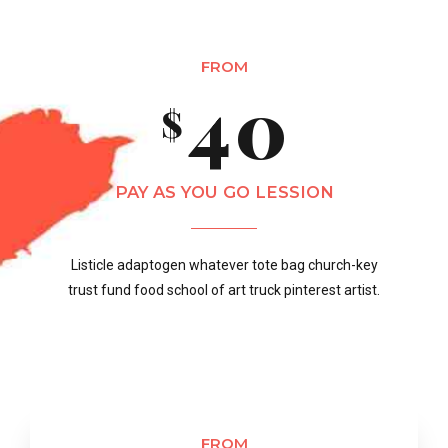
3
9
0
5
1
FROM
4
0
1
6
$
0
2
5
2
7
PAY AS YOU GO LESSION
1
3
Listicle adaptogen whatever tote bag church-key
6
0
3
8
trust fund food school of art truck pinterest artist.
2
4
7
1
4
9
3
5
FROM