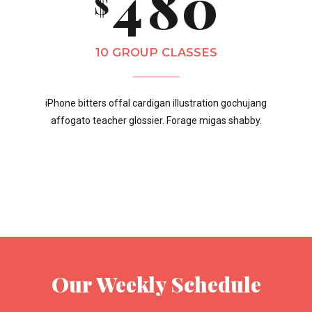
4
8
0
$
7
0
5
9
10 GROUP CLASSES
8
iPhone bitters offal cardigan illustration gochujang
6
0
affogato teacher glossier. Forage migas shabby.
9
7
0
8
Our Weekly Schedule