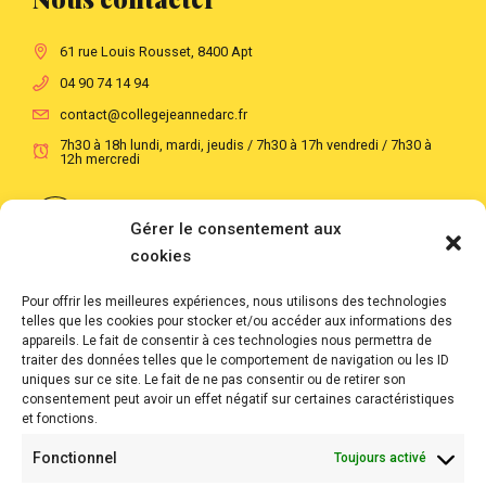
61 rue Louis Rousset, 8400 Apt
04 90 74 14 94
contact@collegejeannedarc.fr
7h30 à 18h lundi, mardi, jeudis / 7h30 à 17h vendredi / 7h30 à
12h mercredi
Suivre notre actualité au quotidien
Gérer le consentement aux
cookies
Suivre notre actualité en images
Pour offrir les meilleures expériences, nous utilisons des technologies
telles que les cookies pour stocker et/ou accéder aux informations des
Liens rapides...
appareils. Le fait de consentir à ces technologies nous permettra de
traiter des données telles que le comportement de navigation ou les ID
uniques sur ce site. Le fait de ne pas consentir ou de retirer son
École Directe
consentement peut avoir un effet négatif sur certaines caractéristiques
et fonctions.
École du Sacré Cœur
Fonctionnel
Toujours activé
Direction diocésaine