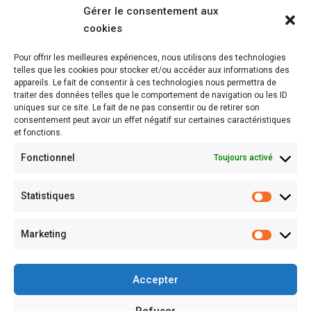
Suivre notre actualité au quotidien
Gérer le consentement aux
cookies
Suivre notre actualité en images
Pour offrir les meilleures expériences, nous utilisons des technologies
telles que les cookies pour stocker et/ou accéder aux informations des
Liens rapides...
appareils. Le fait de consentir à ces technologies nous permettra de
traiter des données telles que le comportement de navigation ou les ID
uniques sur ce site. Le fait de ne pas consentir ou de retirer son
École Directe
consentement peut avoir un effet négatif sur certaines caractéristiques
et fonctions.
École du Sacré Cœur
Fonctionnel
Toujours activé
Direction diocésaine
Statistiques
...et amis
Marketing
L’APEL Vaucluse
Accepter
Secrétariat de l’enseignement catholique
Refuser