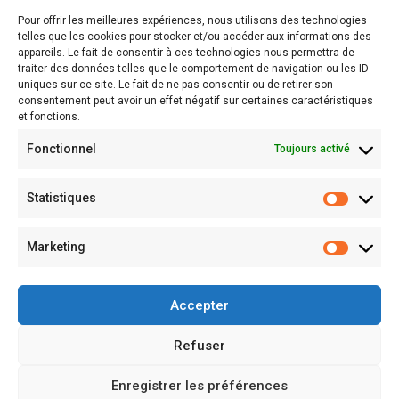
Suivre notre actualité en images
Pour offrir les meilleures expériences, nous utilisons des technologies
telles que les cookies pour stocker et/ou accéder aux informations des
Liens rapides...
appareils. Le fait de consentir à ces technologies nous permettra de
traiter des données telles que le comportement de navigation ou les ID
uniques sur ce site. Le fait de ne pas consentir ou de retirer son
École Directe
consentement peut avoir un effet négatif sur certaines caractéristiques
et fonctions.
École du Sacré Cœur
Fonctionnel
Toujours activé
Direction diocésaine
Statistiques
...et amis
Marketing
L’APEL Vaucluse
Accepter
Secrétariat de l’enseignement catholique
Refuser
Enregistrer les préférences