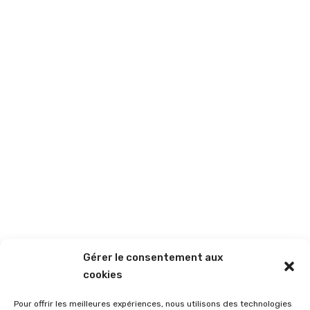
ACTING SCHOOL
SUSAN FISHER'S
Let's get
Kids school
Gérer le consentement aux
cookies
Pour offrir les meilleures expériences, nous utilisons des technologies