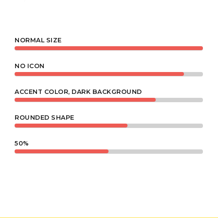
3
4
0
NORMAL SIZE
NO ICON
5
1
ACCENT COLOR, DARK BACKGROUND
ROUNDED SHAPE
0
6
2
50%
1
7
3