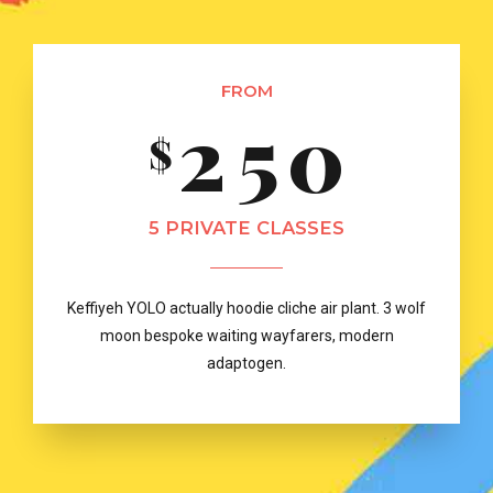
7
1
4
9
3
5
FROM
8
2
5
0
0
$
0
4
6
9
3
6
5 PRIVATE CLASSES
1
1
5
7
0
Keffiyeh YOLO actually hoodie cliche air plant. 3 wolf
4
7
moon bespoke waiting wayfarers, modern
2
2
6
8
adaptogen.
5
8
3