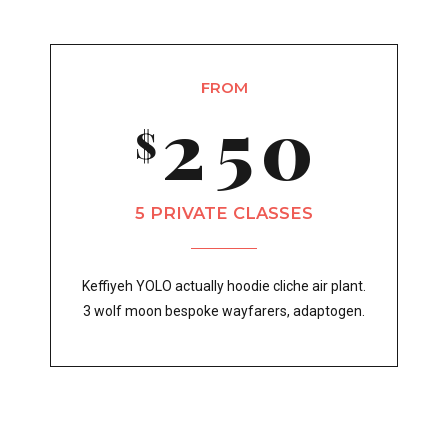
7
1
4
9
3
5
8
FROM
2
5
0
0
4
6
$
9
3
6
1
5
7
5 PRIVATE CLASSES
0
Keffiyeh YOLO actually hoodie cliche air plant.
4
7
2
6
8
3 wolf moon bespoke wayfarers, adaptogen.
5
8
3
7
9