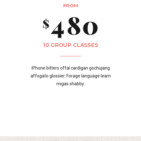
FROM
6
9
4
8
0
$
7
0
5
9
10 GROUP CLASSES
8
iPhone bitters offal cardigan gochujang
6
0
affogato glossier. Forage language learn
migas shabby.
9
7
0
8