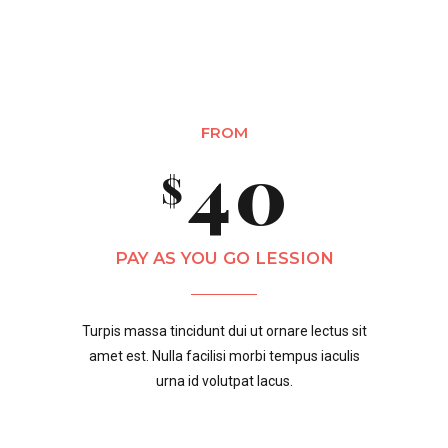
2
8
8
4
0
3
9
9
0
5
1
FROM
4
0
0
$
1
6
0
2
5
PAY AS YOU GO LESSION
2
7
1
3
Turpis massa tincidunt dui ut ornare lectus sit
6
amet est. Nulla facilisi morbi tempus iaculis
0
3
8
2
4
urna id volutpat lacus.