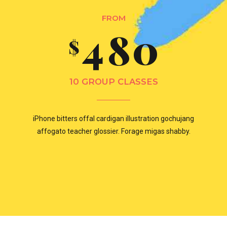
3
7
9
6
9
FROM
4
4
8
0
0
$
7
0
5
5
9
10 GROUP CLASSES
1
8
0
6
iPhone bitters offal cardigan illustration gochujang
6
0
affogato teacher glossier. Forage migas shabby.
2
9
1
7
7
3
0