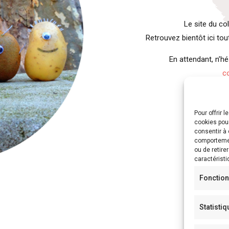
Le site du co
Retrouvez bientôt ici tou
En attendant, n’h
c
Pour offrir 
cookies pour
consentir à 
comportement
ou de retire
caractéristi
Fonction
Statisti